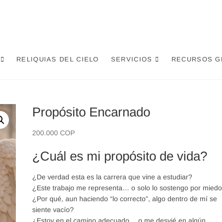
RELIQUIAS DEL CIELO
SERVICIOS
RECURSOS G
Propósito Encarnado
200.000
COP
¿Cuál es mi propósito de vida?
¿De verdad esta es la carrera que vine a estudiar?
¿Este trabajo me representa… o solo lo sostengo por mied
¿Por qué, aun haciendo “lo correcto”, algo dentro de mí se
siente vacío?
¿Estoy en el camino adecuado… o me desvié en algún