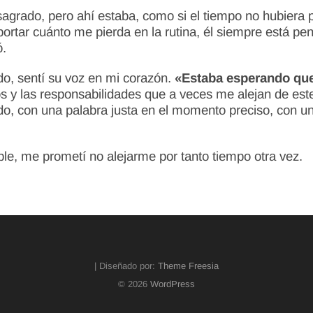
 sagrado, pero ahí estaba, como si el tiempo no hubier
portar cuánto me pierda en la rutina, él siempre está pe
ó.
ado, sentí su voz en mi corazón.
«Estaba esperando que
os y las responsabilidades que a veces me alejan de es
ando, con una palabra justa en el momento preciso, con 
ble, me prometí no alejarme por tanto tiempo otra vez.
| Diseñado por:
Theme Freesia
© 2026
WordPress