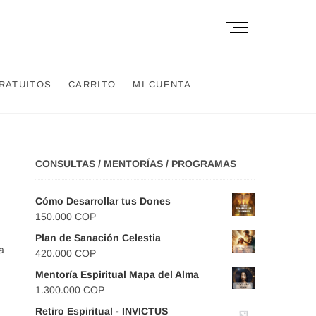
B
o
t
ó
RATUITOS
CARRITO
MI CUENTA
n
d
e
l
m
CONSULTAS / MENTORÍAS / PROGRAMAS
e
n
ú
Cómo Desarrollar tus Dones
150.000
COP
Plan de Sanación Celestia
a
420.000
COP
Mentoría Espiritual Mapa del Alma
1.300.000
COP
Retiro Espiritual - INVICTUS