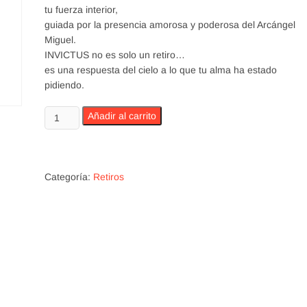
tu fuerza interior,
guiada por la presencia amorosa y poderosa del Arcángel
Miguel.
INVICTUS no es solo un retiro…
es una respuesta del cielo a lo que tu alma ha estado
pidiendo.
Retiro
Añadir al carrito
Espiritual
-
INVICTUS
cantidad
Categoría:
Retiros