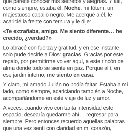
que parece conocer mis secretos y alegrías. Y allí,
como siempre, estaba él:
Noche
, mi tótem, un
majestuoso caballo negro. Me acerqué a él, le
acaricié la frente con ternura y le dije:
«Te extrañaba, amigo. Me siento diferente… he
crecido, ¿verdad?»
Lo abracé con fuerza y gratitud, y en ese instante
solo pude decirle a Dios:
gracias
. Gracias por este
regalo, por permitirme volver aquí, a este rincón del
alma donde todo se siente en paz. Porque allí, en
ese jardín interno,
me siento en casa
.
Y claro, mi amado Julián no podía faltar. Estaba a mi
lado, como siempre, acariciando también a Noche,
acompañándome en este viaje de luz y amor.
A veces, cuando vivo con tanta intensidad este
espacio, desearía quedarme ahí… regresar para
siempre. Pero entonces recuerdo aquellas palabras
que una vez sentí con claridad en mi corazón,